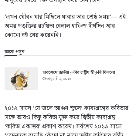
মানুষের হৃদয়ে শক্ত অবস্থান করে নেন তিনি।
‘এখন যৌবন যার মিছিলে যাবার তার শ্রেষ্ঠ সময়’— এই
অমর পঙ্‌ক্তির রচয়িতা হেলাল হাফিজ দীর্ঘদিন আর
কোনো বই বের করেননি।
আরো পড়ুন
অবশেষে জাতীয় কবির রাষ্ট্রীয় স্বীকৃতি মিললো
জানুয়ারী ২, ২০২৫
২০১২ সালে ‘যে জলে আগুন জ্বলে’ কাব্যগ্রন্থের কবিতার
সঙ্গে আরও কিছু কবিতা যুক্ত করে দ্বিতীয় কাব্যগ্রন্থ
‘কবিতা একাত্তর’ প্রকাশ করেম। সর্বশেষ ২০১৯ সালে
‘বেদনাকে বলেছি কেঁদো না’ নামে তৃতীয় কবিতার বইটি