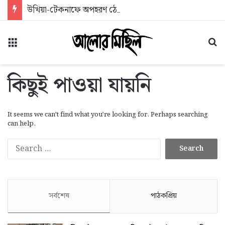
উখিয়া-টেকনাফে অপহরণ ঠেকাতে দুটি সেনা ক্যাম্প স্থাপন করা হবে: স্বরাষ্ট্রমন্ত্রী
মেনু
অন
কিছুই পাওয়া যায়নি
It seems we can’t find what you’re looking for. Perhaps searching
can help.
Search
for:
সর্বশেষ
পাঠকপ্রিয়