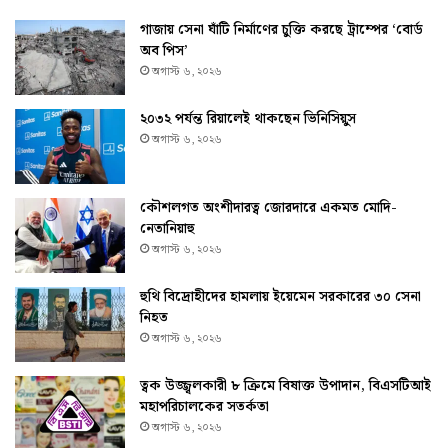
গাজায় সেনা ঘাঁটি নির্মাণের চুক্তি করছে ট্রাম্পের ‘বোর্ড
অব পিস’
অগাস্ট ৬, ২০২৬
২০৩২ পর্যন্ত রিয়ালেই থাকছেন ভিনিসিয়ুস
অগাস্ট ৬, ২০২৬
কৌশলগত অংশীদারত্ব জোরদারে একমত মোদি-
নেতানিয়াহু
অগাস্ট ৬, ২০২৬
হুথি বিদ্রোহীদের হামলায় ইয়েমেন সরকারের ৩০ সেনা
নিহত
অগাস্ট ৬, ২০২৬
ত্বক উজ্জ্বলকারী ৮ ক্রিমে বিষাক্ত উপাদান, বিএসটিআই
মহাপরিচালকের সতর্কতা
অগাস্ট ৬, ২০২৬