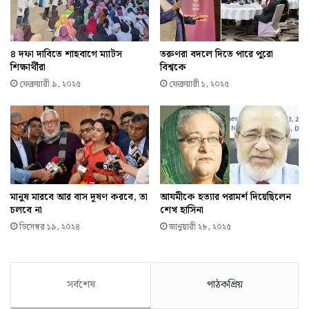
৪ দফা দাবিতে শাহবাগে ম্যাটস
তরুণরা বদলে দিতে পারে পুরো
শিক্ষার্থীরা
বিশ্বকে
ফেব্রুয়ারী ৯, ২০২৫
ফেব্রুয়ারী ১, ২০২৫
মানুষ মারবে আর বাস দূষণ করবে, তা
আযমীকে হত্যার পরামর্শ দিয়েছিলেন
চলবে না
শেখ হাসিনা
ডিসেম্বর ১৯, ২০২৪
জানুয়ারী ২৮, ২০২৫
সর্বশেষ
পাঠকপ্রিয়