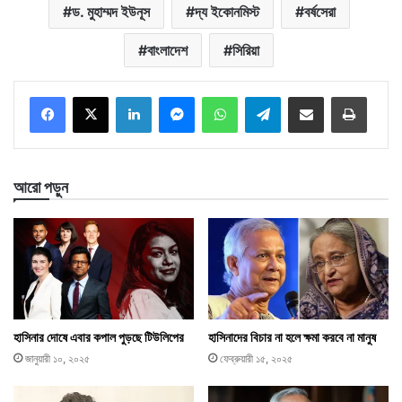
ড. মুহাম্মদ ইউনূস
দ্য ইকোনমিস্ট
বর্ষসেরা
বাংলাদেশ
সিরিয়া
LinkedIn
Messenger
WhatsApp
Telegram
ইমেইলে শেয়ার করুন
প্রিন্ট
আরো পড়ুন
হাসিনার দোষে এবার কপাল পুড়ছে টিউলিপের
হাসিনাদের বিচার না হলে ক্ষমা করবে না মানুষ
জানুয়ারী ১০, ২০২৫
ফেব্রুয়ারী ১৫, ২০২৫