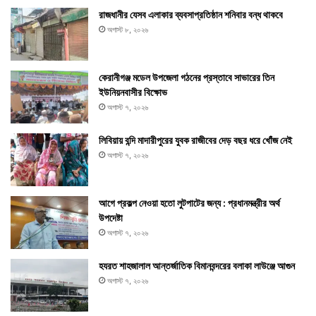
রাজধানীর যেসব এলাকার ব্যবসাপ্রতিষ্ঠান শনিবার বন্ধ থাকবে
অগাস্ট ৮, ২০২৬
কেরানীগঞ্জ মডেল উপজেলা গঠনের প্রস্তাবে সাভারের তিন
ইউনিয়নবাসীর বিক্ষোভ
অগাস্ট ৭, ২০২৬
লিবিয়ায় বন্দি মাদারীপুরের যুবক রাজীবের দেড় বছর ধরে খোঁজ নেই
অগাস্ট ৭, ২০২৬
আগে প্রকল্প নেওয়া হতো লুটপাটের জন্য : প্রধানমন্ত্রীর অর্থ
উপদেষ্টা
অগাস্ট ৭, ২০২৬
হযরত শাহজালাল আন্তর্জাতিক বিমানবন্দরের বলাকা লাউঞ্জে আগুন
অগাস্ট ৭, ২০২৬