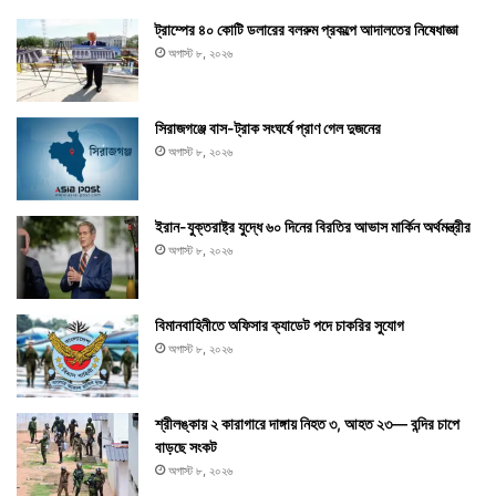
ট্রাম্পের ৪০ কোটি ডলারের বলরুম প্রকল্পে আদালতের নিষেধাজ্ঞা
অগাস্ট ৮, ২০২৬
সিরাজগঞ্জে বাস-ট্রাক সংঘর্ষে প্রাণ গেল দুজনের
অগাস্ট ৮, ২০২৬
ইরান-যুক্তরাষ্ট্র যুদ্ধে ৬০ দিনের বিরতির আভাস মার্কিন অর্থমন্ত্রীর
অগাস্ট ৮, ২০২৬
বিমানবাহিনীতে অফিসার ক্যাডেট পদে চাকরির সুযোগ
অগাস্ট ৮, ২০২৬
শ্রীলঙ্কায় ২ কারাগারে দাঙ্গায় নিহত ৩, আহত ২৩— বন্দির চাপে
বাড়ছে সংকট
অগাস্ট ৮, ২০২৬