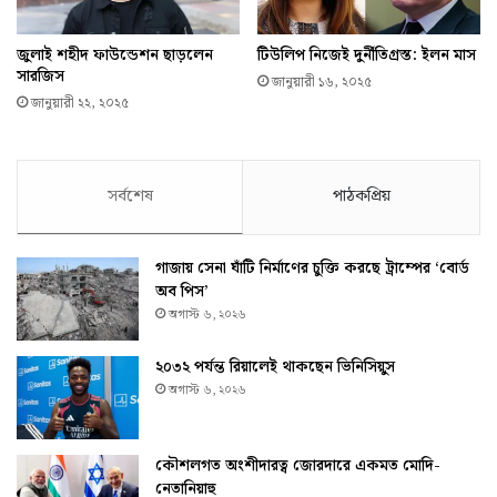
জুলাই শহীদ ফাউন্ডেশন ছাড়লেন
টিউলিপ নিজেই দুর্নীতিগ্রস্ত: ইলন মাস
সারজিস
জানুয়ারী ১৬, ২০২৫
জানুয়ারী ২২, ২০২৫
সর্বশেষ
পাঠকপ্রিয়
গাজায় সেনা ঘাঁটি নির্মাণের চুক্তি করছে ট্রাম্পের ‘বোর্ড
অব পিস’
অগাস্ট ৬, ২০২৬
২০৩২ পর্যন্ত রিয়ালেই থাকছেন ভিনিসিয়ুস
অগাস্ট ৬, ২০২৬
কৌশলগত অংশীদারত্ব জোরদারে একমত মোদি-
নেতানিয়াহু