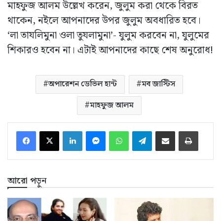
মাহফুজ আলম উল্লেখ করেন, জুলুম করা থেকে বিরত
থাকেন, নইলে আপনাদের উপর জুলুম অবধারিত হবে।
‘লা তাযলিমুনা ওলা তুযলামুনা’- যুলুম করবেন না, যুলুমের
শিকারও হবেন না। এটাই আপনাদের কাছে শেষ অনুরোধ!
অপারেশন ডেভিল হান্ট
মব জাস্টিস
মাহফুজ আলম
LinkedIn
Messenger
WhatsApp
Telegram
ইমেইলে শেয়ার করুন
প্রিন্ট
আরো পড়ুন