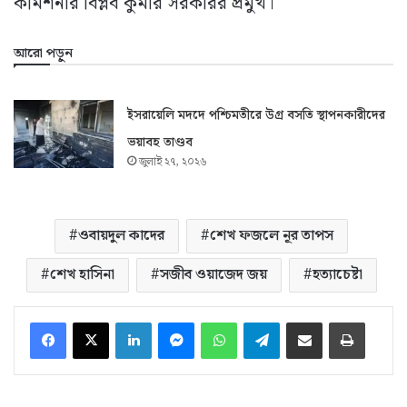
কমিশনার বিপ্লব কুমার সরকারর প্রমুখ।
আরো পড়ুন
ইসরায়েলি মদদে পশ্চিমতীরে উগ্র বসতি স্থাপনকারীদের
ভয়াবহ তাণ্ডব
জুলাই ২৭, ২০২৬
ওবায়দুল কাদের
শেখ ফজলে নূর তাপস
শেখ হাসিনা
সজীব ওয়াজেদ জয়
হত্যাচেষ্টা
LinkedIn
Messenger
WhatsApp
Telegram
ইমেইলে শেয়ার করুন
প্রিন্ট