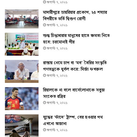
অগাস্ট ৭, ২০২৬
মাদারীপুরে ডায়রিয়ার প্রকোপ, ২৫ শয্যার
বিপরীতে ভর্তি দ্বিগুণ রোগী
অগাস্ট ৭, ২০২৬
শুদ্ধ চিন্তাধারার মানুষের হাতে ক্ষমতা নিতে
হবে: চরমোনাই পীর
অগাস্ট ৭, ২০২৬
রাস্তায় নেমে চাপ বা ‘মব’ তৈরির সংস্কৃতি
গণতন্ত্রকে দুর্বল করে: মির্জা ফখরুল
অগাস্ট ৭, ২০২৬
রিয়ালকে না বলে বার্সেলোনাকে সবুজ
সংকেত রদ্রির
অগাস্ট ৭, ২০২৬
যুদ্ধের ‘ফাঁদে’ ট্রাম্প, বের হওয়ার পথ
এখনো অজানা
অগাস্ট ৭, ২০২৬