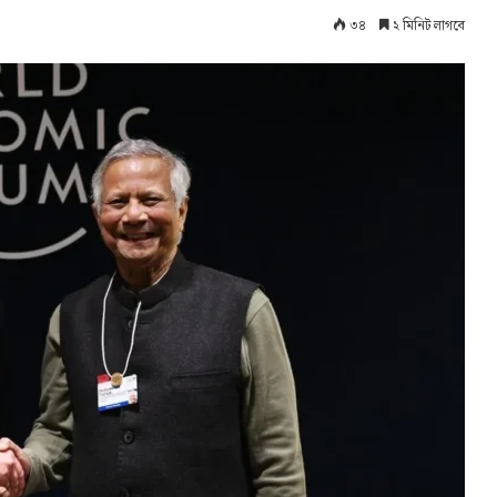
৩৪
২ মিনিট লাগবে