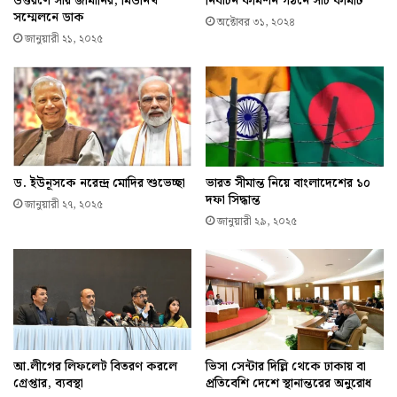
উত্তরণে সায় জার্মানির, মিউনিখ
নির্বাচন কমিশন গঠনে সার্চ কমিটি
সম্মেলনে ডাক
অক্টোবর ৩১, ২০২৪
জানুয়ারী ২১, ২০২৫
ড. ইউনূসকে নরেন্দ্র মোদির শুভেচ্ছা
ভারত সীমান্ত নিয়ে বাংলাদেশের ১০
দফা সিদ্ধান্ত
জানুয়ারী ২৭, ২০২৫
জানুয়ারী ২৯, ২০২৫
আ.লীগের লিফলেট বিতরণ করলে
ভিসা সেন্টার দিল্লি থেকে ঢাকায় বা
গ্রেপ্তার, ব্যবস্থা
প্রতিবেশি দেশে স্থানান্তরের অনুরোধ