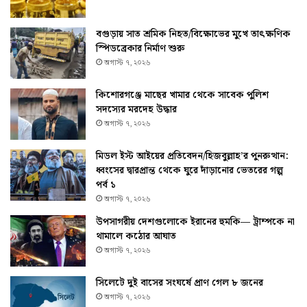
বগুড়ায় সাত শ্রমিক নিহত/বিক্ষোভের মুখে তাৎক্ষণিক
স্পিডব্রেকার নির্মাণ শুরু
অগাস্ট ৭, ২০২৬
কিশোরগঞ্জে মাছের খামার থেকে সাবেক পুলিশ
সদস্যের মরদেহ উদ্ধার
অগাস্ট ৭, ২০২৬
মিডল ইস্ট আইয়ের প্রতিবেদন/হিজবুল্লাহ’র পুনরুত্থান:
ধ্বংসের দ্বারপ্রান্ত থেকে ঘুরে দাঁড়ানোর ভেতরের গল্প
পর্ব ১
অগাস্ট ৭, ২০২৬
উপসাগরীয় দেশগুলোকে ইরানের হুমকি— ট্রাম্পকে না
থামালে কঠোর আঘাত
অগাস্ট ৭, ২০২৬
সিলেটে দুই বাসের সংঘর্ষে প্রাণ গেল ৮ জনের
অগাস্ট ৭, ২০২৬