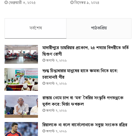
ফেব্রুয়ারী ৩, ২০২৫
ডিসেম্বর ৯, ২০২৪
সর্বশেষ
পাঠকপ্রিয়
মাদারীপুরে ডায়রিয়ার প্রকোপ, ২৫ শয্যার বিপরীতে ভর্তি
দ্বিগুণ রোগী
অগাস্ট ৭, ২০২৬
শুদ্ধ চিন্তাধারার মানুষের হাতে ক্ষমতা নিতে হবে:
চরমোনাই পীর
অগাস্ট ৭, ২০২৬
রাস্তায় নেমে চাপ বা ‘মব’ তৈরির সংস্কৃতি গণতন্ত্রকে
দুর্বল করে: মির্জা ফখরুল
অগাস্ট ৭, ২০২৬
রিয়ালকে না বলে বার্সেলোনাকে সবুজ সংকেত রদ্রির
অগাস্ট ৭, ২০২৬