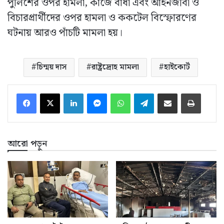
পুলিশের ওপর হামলা, কাজে বাধা এবং আইনজীবী ও
বিচারপ্রার্থীদের ওপর হামলা ও ককটেল বিস্ফোরণের
ঘটনায় আরও পাঁচটি মামলা হয়।
চিন্ময় দাস
রাষ্ট্রদ্রোহ মামলা
হাইকোর্ট
LinkedIn
Messenger
WhatsApp
Telegram
ইমেইলে শেয়ার করুন
প্রিন্ট
আরো পড়ুন