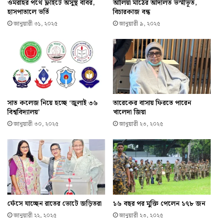
ওমরাহর পথে ফ্লাইটে অসুস্থ বাবর,
আলিয়া মাঠের আদালত ভস্মীভূত,
হাসপাতালে ভর্তি
বিচারকাজ বন্ধ
জানুয়ারী ৩১, ২০২৫
জানুয়ারী ৯, ২০২৫
সাত কলেজ নিয়ে হচ্ছে ‘জুলাই ৩৬
তারেকের বাসায় ফিরতে পারেন
বিশ্ববিদ্যালয়’
খালেদা জিয়া
জানুয়ারী ৩০, ২০২৫
জানুয়ারী ২৩, ২০২৫
ফেঁসে যাচ্ছেন রাতের ভোটে জড়িতরা
১৬ বছর পর মুক্তি পেলেন ১৭৮ জন
জানুয়ারী ২২, ২০২৫
জানুয়ারী ২৩, ২০২৫