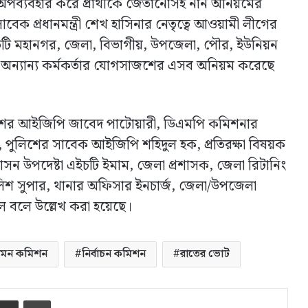
অপব্যবহার করে প্রার্থীকে জেতানোসহ নান অনিয়মের
ক প্রধানমন্ত্রী শেখ হাসিনার নেতৃত্বে আওয়ামী লীগের
রতিটি মহানগর, জেলা, বিভাগীয়, উপজেলা, পৌর, ইউনিয়ন
লিষ্ট অন্যান্য কর্মকর্তার যোগসাজশের এসব অনিয়ম করেছে
িশের আইজিপি জাবেদ পাটোয়ারী, ডিএমপি কমিশনার
দ, পুলিশের সাবেক আইজিপি শহিদুল হক, প্রতিরক্ষা বিষয়ক
াসন উপদেষ্টা এইচটি ইমাম, জেলা প্রশাসক, জেলা রিটানিং
ুলিশ সুপার, থানার অফিসার ইনচার্জ, জেলা/উপজেলা
ছিল বলে উল্লেখ করা হয়েছে।
ি দমন কমিশন
নির্বাচন কমিশন
রাতের ভোট
ssenger
ইমেইলে শেয়ার করুন
প্রিন্ট