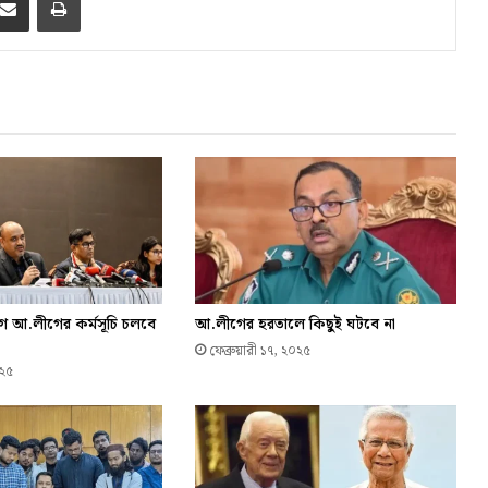
গে আ.লীগের কর্মসূচি চলবে
আ.লীগের হরতালে কিছুই ঘটবে না
ফেব্রুয়ারী ১৭, ২০২৫
০২৫