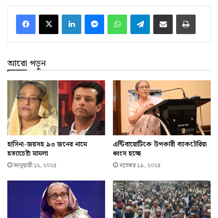
LinkedIn
Messenger
WhatsApp
Telegram
ইমেইলে শেয়ার করুন
প্রিন্ট
আরো পড়ুন
হাসিনা-জয়সহ ৯৩ জনের নামে
এন্টিবায়োটিকে উপকারী ব্যাকটেরিয়া
হত্যাচেষ্টা মামলা
ধ্বংস হচ্ছে
জানুয়ারী ১২, ২০২৫
নভেম্বর ১৯, ২০২৪