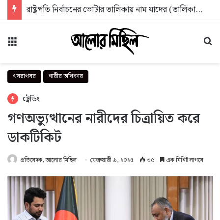
প্রথম দিনেই জুলাই স্মৃতি জাদুঘরে ভিড়, শেষ ৯০০ টিকিট
মেনু
অন
খবরাখবর
নারীর অধিকার
ট্রেন্ডিং
গণঅভ্যুত্থানের নারীদের চিত্রায়িত করে
ডাকটিকিট
প্রতিবেদক, আলোর মিছিল
ফেব্রুয়ারী ৯, ২০২৫
৩৫
এক মিনিট লাগবে