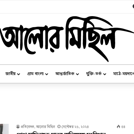
রে শান্তা ফারজানা
জাতীয়
গ্রাম বাংলা
আন্তর্জাতিক
যুক্তি-তর্ক
মাঠে-ময়দান
প্রতিবেদক, আলোর মিছিল
সেপ্টেম্বর ২৬, ২০২৪
৫৪