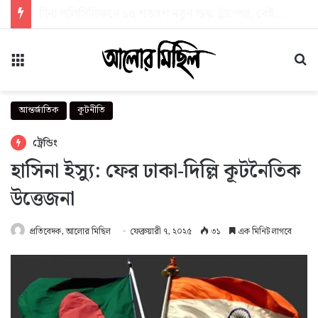
রোমে আটকা বিমানের টরন্টো-ঢাকা ফ্লাইট, ভোগান্তিতে আড়াই শতাধিক যাত্রী
মেনু
অন
আন্তর্জাতিক
কূটনীতি
ট্রেন্ডিং
হাসিনা ইস্যু: ফের ঢাকা-দিল্লি কূটনৈতিক
উত্তেজনা
প্রতিবেদক, আলোর মিছিল
ফেব্রুয়ারী ৭, ২০২৫
৩১
এক মিনিট লাগবে