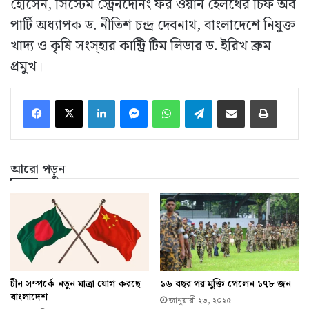
হোসেন, সিস্টেম স্ট্রেনদেনিং ফর ওয়ান হেলথের চিফ অব
পার্টি অধ্যাপক ড. নীতিশ চন্দ্র দেবনাথ, বাংলাদেশে নিযুক্ত
খাদ্য ও কৃষি সংস্হার কান্ট্রি টিম লিডার ড. ইরিখ ব্রুম
প্রমুখ।
LinkedIn
Messenger
WhatsApp
Telegram
ইমেইলে শেয়ার করুন
প্রিন্ট
আরো পড়ুন
চীন সম্পর্কে নতুন মাত্রা যোগ করছে
১৬ বছর পর মুক্তি পেলেন ১৭৮ জন
বাংলাদেশ
জানুয়ারী ২৩, ২০২৫