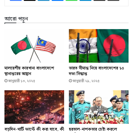
আরো পড়ুন
মালয়েশীয় কারখানা বাংলাদেশে
ভারত সীমান্ত নিয়ে বাংলাদেশের ১০
স্থানান্তরের আহ্বান
দফা সিদ্ধান্ত
জানুয়ারী ১৩, ২০২৫
জানুয়ারী ২৯, ২০২৫
বড়দিন-থার্টি ফার্স্টে কী করা যাবে, কী
হরতাল-নাশকতার চেষ্টা করলে