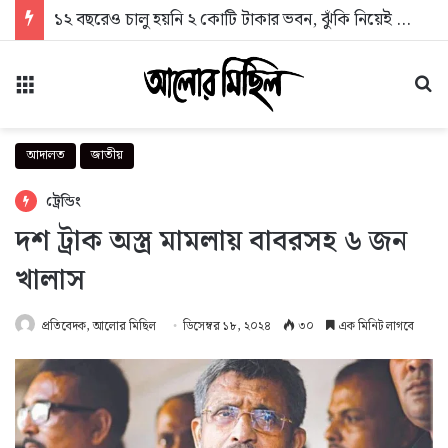
১২ বছরেও চালু হয়নি ২ কোটি টাকার ভবন, ঝুঁকি নিয়েই চলছে নাগরিক সেবা
মেনু
অন
আদালত
জাতীয়
ট্রেন্ডিং
দশ ট্রাক অস্ত্র মামলায় বাবরসহ ৬ জন
খালাস
প্রতিবেদক, আলোর মিছিল
ডিসেম্বর ১৮, ২০২৪
৩০
এক মিনিট লাগবে