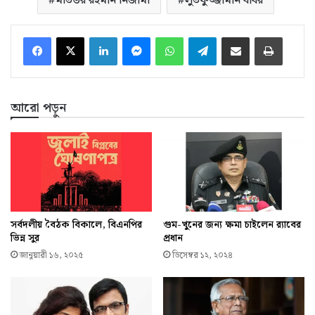
মতিউর রহমান নিজামী
লুতফুজ্জামান বাবর
LinkedIn
Messenger
WhatsApp
Telegram
ইমেইলে শেয়ার করুন
প্রিন্ট
আরো পড়ুন
সর্বদলীয় বৈঠক বিকালে, বিএনপির
গুম-খুনের জন্য ক্ষমা চাইলেন র‍্যাবের
ভিন্ন সুর
প্রধান
জানুয়ারী ১৬, ২০২৫
ডিসেম্বর ১২, ২০২৪